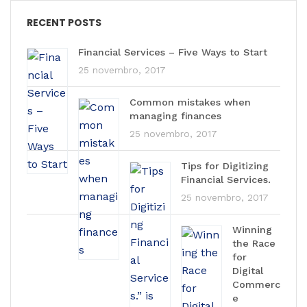
RECENT POSTS
Financial Services – Five Ways to Start
25 novembro, 2017
Common mistakes when
managing finances
25 novembro, 2017
Tips for Digitizing
Financial Services.
25 novembro, 2017
Winning
the Race
for
Digital
Commerc
e