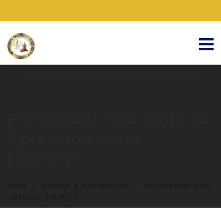
Paróquia Nossa Senhora
Aparecida e São
Lourenço
HOME
FINANCE & ACCOUNTING
TIPS FOR DIGITIZING
FINANCIAL SERVICES.