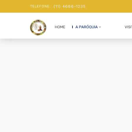
(11) 4686-1235
TELEFONE:
HOME
A PARÓQUIA
VIS
SACERDOTES
NOSSA HISTÓRIA
PASTORAIS
CARTA PASTORAL
VÍDEOS
MISSAS AO VIVO
CORPUS CHRISTI 2022
INSTITUIÇÃO E RENOVAÇÃO DOS 
FESTA DA DIVINA MISERICÓRIA