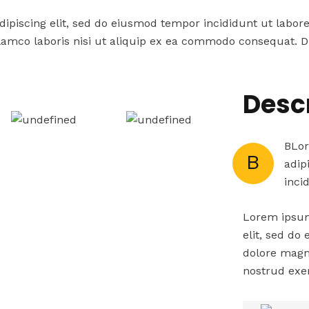
dipiscing elit, sed do eiusmod tempor incididunt ut labor
lamco laboris nisi ut aliquip ex ea commodo consequat. Du
Desc
BLor
B
adip
inci
Lorem ipsum 
elit, sed do
dolore magn
nostrud exer