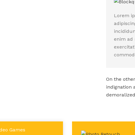
Lorem ip
adipisci
incididun
enim ad 
exercitat
commod
On the othe
indignation 
demoralized
deo Games