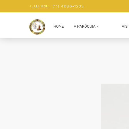
(11) 4686-1235
TELEFONE:
HOME
A PARÓQUIA
VIS
SACERDOTES
NOSSA HISTÓRIA
PASTORAIS
CARTA PASTORAL
VÍDEOS
MISSAS AO VIVO
CORPUS CHRISTI 2022
INSTITUIÇÃO E RENOVAÇÃO DOS 
FESTA DA DIVINA MISERICÓRIA